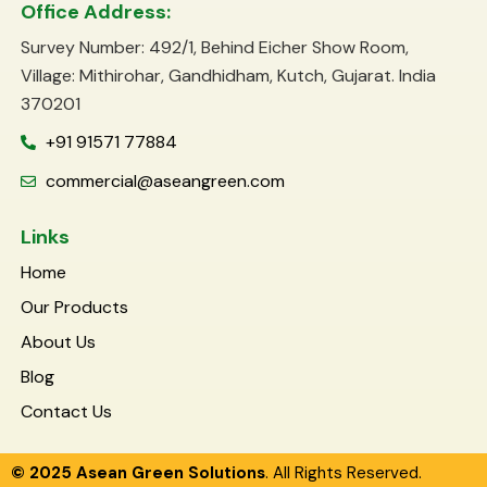
Office Address:
Survey Number: 492/1, Behind Eicher Show Room,
Village: Mithirohar, Gandhidham, Kutch, Gujarat. India
370201
+91 91571 77884
commercial@aseangreen.com
Links
Home
Our Products
About Us
Blog
Contact Us
© 2025 Asean Green Solutions
. All Rights Reserved.